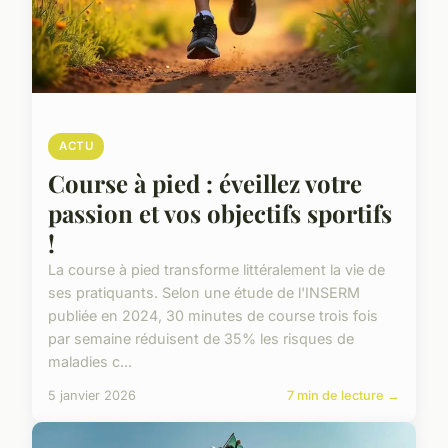
ACTU
Course à pied : éveillez votre
passion et vos objectifs sportifs
!
La course à pied transforme littéralement la vie de
ses pratiquants. Selon une étude de l'INSERM
publiée en 2024, 30 minutes de course trois fois
par semaine réduisent de 35% les risques de
maladies c...
5 janvier 2026
7 min de lecture →