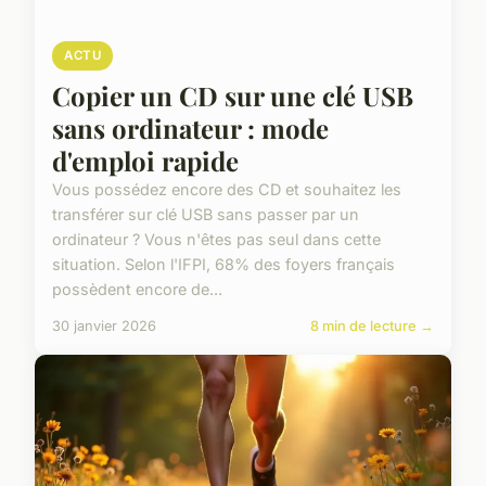
ACTU
Copier un CD sur une clé USB
sans ordinateur : mode
d'emploi rapide
Vous possédez encore des CD et souhaitez les
transférer sur clé USB sans passer par un
ordinateur ? Vous n'êtes pas seul dans cette
situation. Selon l'IFPI, 68% des foyers français
possèdent encore de...
30 janvier 2026
8 min de lecture →