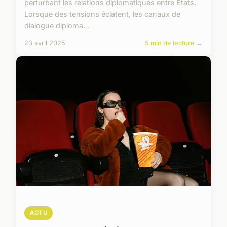
perturbant les relations diplomatiques entre États.
Lorsque des tensions éclatent, les canaux de
dialogue diploma...
23 avril 2025
5 min de lecture →
ACTU