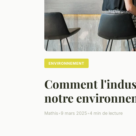
ENVIRONNEMENT
Comment l'indust
notre environne
Mathis
•
9 mars 2025
•
4 min de lecture